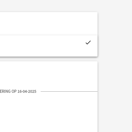
project.budget.fields.is_assigned-alt
RING OP 16-04-2025