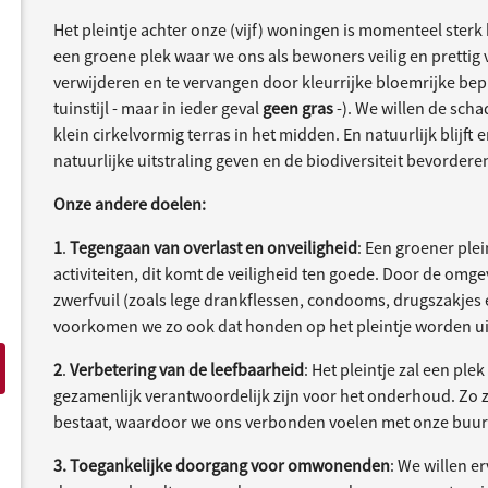
Het pleintje achter onze (vijf) woningen is momenteel sterk
een groene plek waar we ons als bewoners veilig en prettig v
verwijderen en te vervangen door kleurrijke bloemrijke bepl
tuinstijl - maar in ieder geval
geen
gras
-). We willen de sc
klein cirkelvormig terras in het midden. En natuurlijk blijft
natuurlijke uitstraling geven en de biodiversiteit bevordere
Onze andere doelen:
1
.
Tegengaan van overlast en onveiligheid
: Een groener ple
activiteiten, dit komt de veiligheid ten goede. Door de omge
zwerfvuil (zoals lege drankflessen, condooms, drugszakjes
voorkomen we zo ook dat honden op het pleintje worden ui
2
.
Verbetering van de leefbaarheid
: Het pleintje zal een p
gezamenlijk verantwoordelijk zijn voor het onderhoud. Zo ze
bestaat, waardoor we ons verbonden voelen met onze buur
3.
Toegankelijke doorgang voor omwonenden
: We willen e