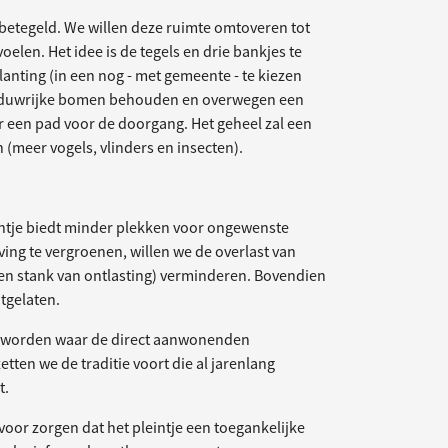
 betegeld. We willen deze ruimte omtoveren tot
oelen. Het idee is de tegels en drie bankjes te
anting (in een nog - met gemeente - te kiezen
haduwrijke bomen behouden en overwegen een
 er een pad voor de doorgang. Het geheel zal een
n (meer vogels, vlinders en insecten).
intje biedt minder plekken voor ongewenste
ving te vergroenen, willen we de overlast van
 en stank van ontlasting) verminderen. Bovendien
tgelaten.
lek worden waar de direct aanwonenden
tten we de traditie voort die al jarenlang
t.
rvoor zorgen dat het pleintje een toegankelijke