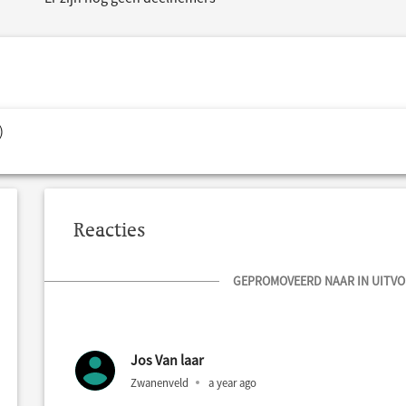
)
Reacties
GEPROMOVEERD NAAR IN UITVOE
Jos Van laar
Zwanenveld
a year ago