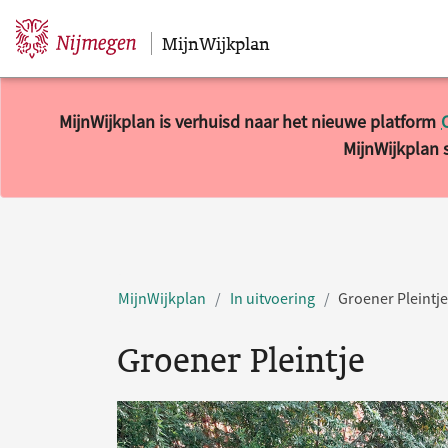
MijnWijkplan
Sla navigatie over
MijnWijkplan is verhuisd naar het nieuwe platform
MijnWijkplan s
MijnWijkplan
In uitvoering
Groener Pleintje
Groener Pleintje