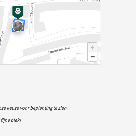
+
−
elding
nze keuze voor beplanting te zien.
fijne plek!