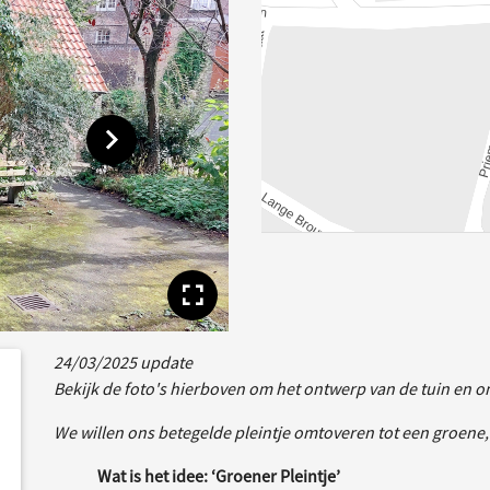
Toon volgende afbeelding
Toon volledige afbe
24/03/2025 update
dersteund
acties
Bekijk de foto's hierboven om het ontwerp van de tuin en o
We willen ons betegelde pleintje omtoveren tot een groene, 
Wat is het idee: ‘Groener Pleintje’