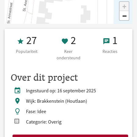
+
−
Populariteit 27
2 Keer onderst
1 React
27
2
1
Populariteit
Keer
Reacties
ondersteund
Over dit project
Ingestuurd op: 16 september 2025
Wijk: Brakkenstein (Houtlaan)
Fase: Idee
Categorie: Overig