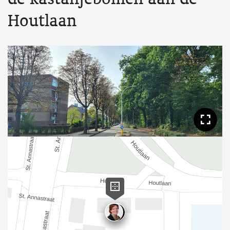
Houtlaan
Too