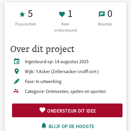
Populariteit 5
1 Keer onderst
0 React
5
1
0
Populariteit
Keer
Reacties
ondersteund
Over dit project
Ingestuurd op: 14 augustus 2025
Wijk: 't Acker (Zellersacker cruiff cort )
Fase: In uitwerking
Categorie: Ontmoeten, spelen en sporten
ONDERSTEUN DIT IDEE
BLIJF OP DE HOOGTE