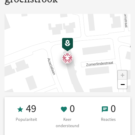
+
−
Populariteit 49
0 Keer onderst
0 React
49
0
0
Populariteit
Keer
Reacties
ondersteund