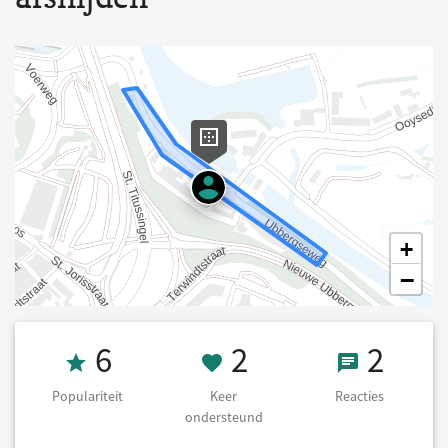
+
−
Populariteit 6
2 Keer onderst
2 React
6
2
2
Populariteit
Keer
Reacties
ondersteund