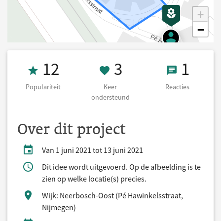
+
−
Populariteit 12
3 Keer onderst
1 React
12
3
1
Populariteit
Keer
Reacties
ondersteund
Over dit project
Van 1 juni 2021 tot 13 juni 2021
Dit idee wordt uitgevoerd. Op de afbeelding is te
zien op welke locatie(s) precies.
Wijk: Neerbosch-Oost (Pé Hawinkelsstraat,
Nijmegen)