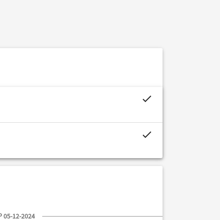
project.budget.fields.is_assigned-alt
project.budget.fields.is_assigned-alt
 05-12-2024