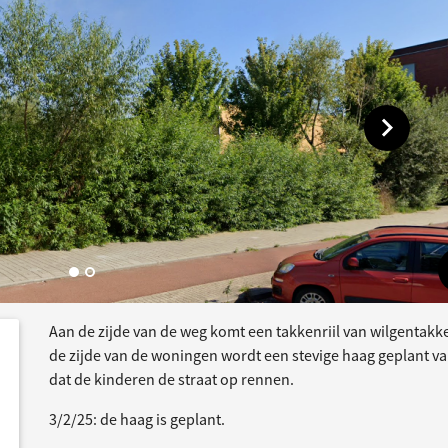
Toon vol
Aan de zijde van de weg komt een takkenriil van wilgentak
dersteund
acties
de zijde van de woningen wordt een stevige haag geplant va
dat de kinderen de straat op rennen.
3/2/25: de haag is geplant.