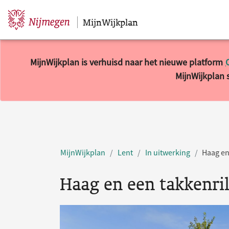
MijnWijkplan
Sla navigatie over
MijnWijkplan is verhuisd naar het nieuwe platform
MijnWijkplan s
MijnWijkplan
Lent
In uitwerking
Haag en
Haag en een takkenril