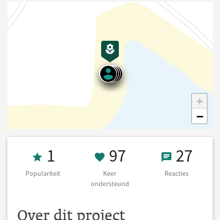
+
−
Populariteit 1
97 Keer onders
27 React
1
97
27
Populariteit
Keer
Reacties
ondersteund
Over dit project