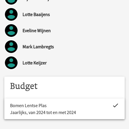
Lotte Baaijens
Eveline Wijnen
Mark Lambregts
Lotte Keijzer
Budget
project.bud
Bomen Lentse Plas
Jaarlijks, van 2024 tot en met 2024