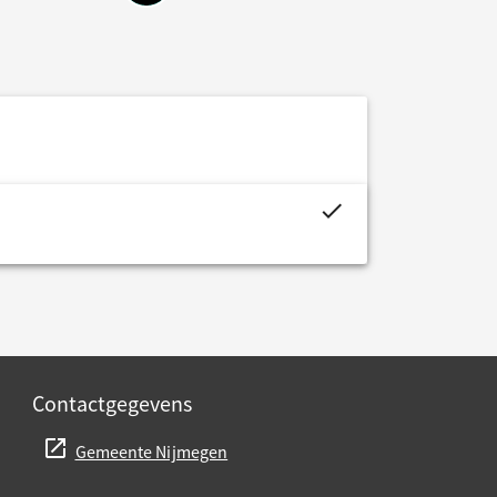
project.budget.fields.is_assigned-alt
Contactgegevens
Gemeente Nijmegen