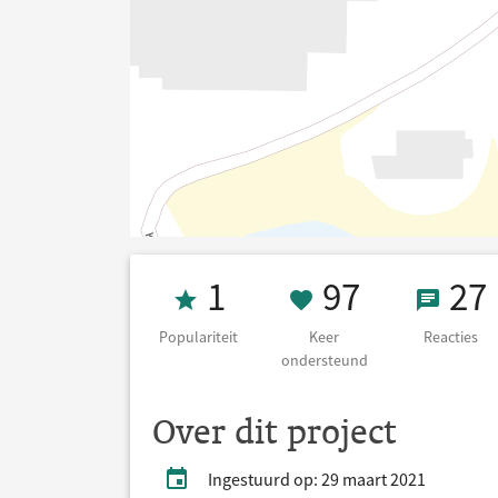
Populariteit 1
97 Keer on
27 Re
1
97
27
Populariteit
Keer
Reacties
ondersteund
Over dit project
Ingestuurd op: 29 maart 2021