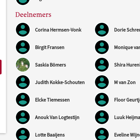
Deelnemers
Corina Hermsen-Vonk
Dorie Schre
Birgit Fransen
Monique va
Saskia Bömers
Shira Hure
Judith Kokke-Schouten
M van Zon
Elcke Tiemessen
Floor Geurt
Anouk Van Logtestijn
Luuk Heijm
Lotte Baaijens
Eveline Wij