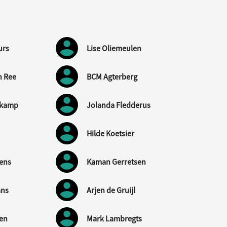
urs
Lise Oliemeulen
n Ree
BCM Agterberg
nkamp
Jolanda Fledderus
Hilde Koetsier
jens
Kaman Gerretsen
ans
Arjen de Gruijl
nen
Mark Lambregts