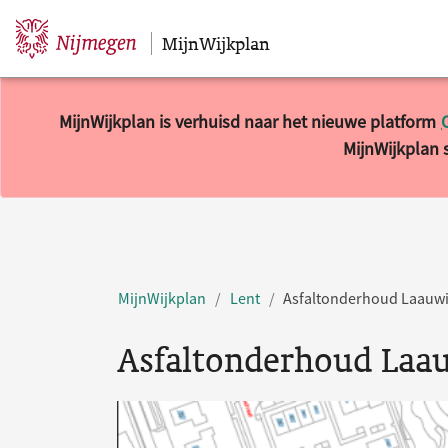
MijnWijkplan
Sla navigatie over
MijnWijkplan is verhuisd naar het nieuwe platform
MijnWijkplan s
MijnWijkplan
Lent
Asfaltonderhoud Laauwi
Asfaltonderhoud Laa