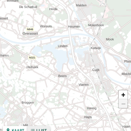
+
−
KAART
LIJST