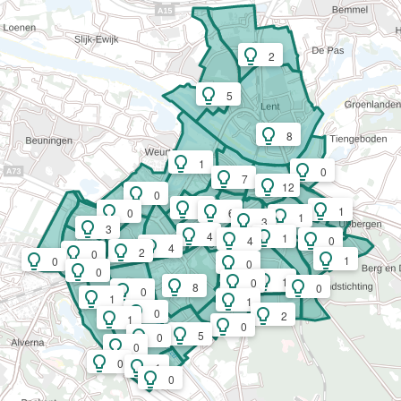
2
5
8
1
0
7
12
0
1
1
0
6
1
3
3
4
1
4
0
4
2
0
1
0
0
0
1
0
8
0
0
1
1
0
2
1
0
5
0
0
0
1
0