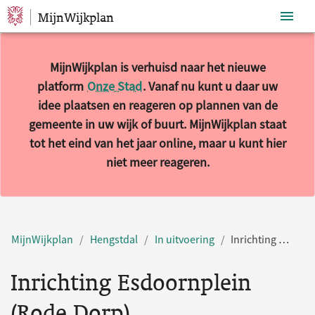
MijnWijkplan
Sla navigatie over
MijnWijkplan is verhuisd naar het nieuwe
platform
Onze Stad
. Vanaf nu kunt u daar uw
idee plaatsen en reageren op plannen van de
gemeente in uw wijk of buurt. MijnWijkplan staat
tot het eind van het jaar online, maar u kunt hier
niet meer reageren.
MijnWijkplan
Hengstdal
In uitvoering
Inrichting Esdoornplein (Rode Dorp)
Inrichting Esdoornplein
(Rode Dorp)