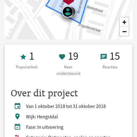
+
−
Populariteit 1
19 Keer onders
15 React
1
19
15
Populariteit
Keer
Reacties
ondersteund
Over dit project
Van 1 oktober 2018 tot 31 oktober 2018
Wijk: Hengstdal
Fase: In uitvoering