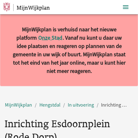
MijnWijkplan
Sla navigatie over
MijnWijkplan is verhuisd naar het nieuwe
platform
Onze Stad
. Vanaf nu kunt u daar uw
idee plaatsen en reageren op plannen van de
gemeente in uw wijk of buurt. MijnWijkplan staat
tot het eind van het jaar online, maar u kunt hier
niet meer reageren.
MijnWijkplan
Hengstdal
In uitvoering
Inrichting Esdoornplein (Rode Dorp)
Inrichting Esdoornplein
(Rode Dorp)