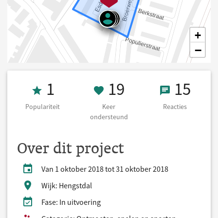
+
−
Populariteit 1
19 Keer onders
15 React
1
19
15
Populariteit
Keer
Reacties
ondersteund
Over dit project
Van 1 oktober 2018 tot 31 oktober 2018
Wijk: Hengstdal
Fase: In uitvoering