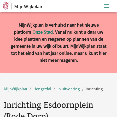
MijnWijkplan
Sla navigatie over
MijnWijkplan is verhuisd naar het nieuwe
platform
Onze Stad
. Vanaf nu kunt u daar uw
idee plaatsen en reageren op plannen van de
gemeente in uw wijk of buurt. MijnWijkplan staat
tot het eind van het jaar online, maar u kunt hier
niet meer reageren.
MijnWijkplan
Hengstdal
In uitvoering
Inrichting Esdoornplein (Rode Dorp)
Inrichting Esdoornplein
(Rode Dorp)