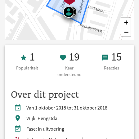
+
−
Populariteit 1
19 Keer onders
15 React
1
19
15
Populariteit
Keer
Reacties
ondersteund
Over dit project
Van 1 oktober 2018 tot 31 oktober 2018
Wijk: Hengstdal
Fase: In uitvoering