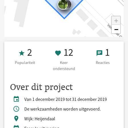
+
−
Populariteit 2
12 Keer onders
1 React
2
12
1
Populariteit
Keer
Reacties
ondersteund
Over dit project
Van 1 december 2019 tot 31 december 2019
De werkzaamheden worden uitgevoerd.
Wijk: Heijendaal