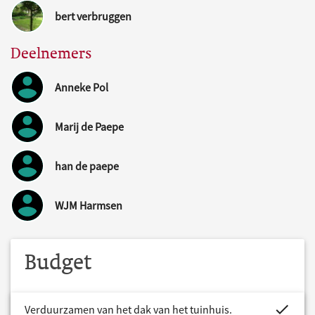
bert verbruggen
Deelnemers
Anneke Pol
Marij de Paepe
han de paepe
WJM Harmsen
Budget
project.bud
Verduurzamen van het dak van het tuinhuis.