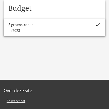
Budget
project.bud
3 groenstroken
In 2023
Over deze site
Zo werkt het