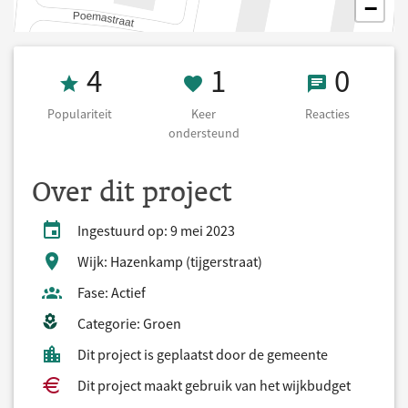
−
Populariteit 4
1 Keer onderst
0 React
4
1
0
Populariteit
Keer
Reacties
ondersteund
Over dit project
Ingestuurd op: 9 mei 2023
Wijk: Hazenkamp (tijgerstraat)
Fase: Actief
Categorie: Groen
Dit project is geplaatst door de gemeente
Dit project maakt gebruik van het wijkbudget