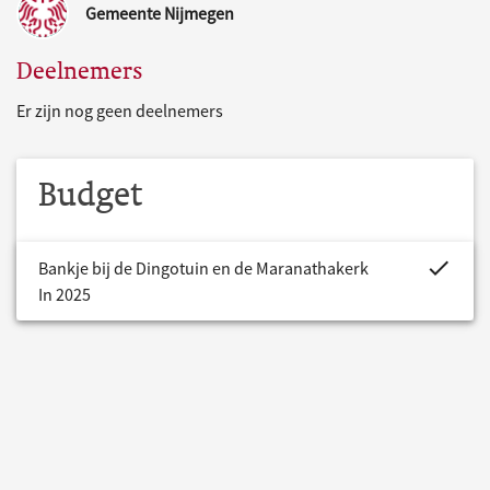
Gemeente Nijmegen
Deelnemers
Er zijn nog geen deelnemers
Budget
project.bud
Bankje bij de Dingotuin en de Maranathakerk
In 2025