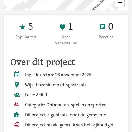
−
Populariteit 5
1 Keer onderst
0 React
5
1
0
Populariteit
Keer
Reacties
ondersteund
Over dit project
Ingestuurd op: 26 november 2025
Wijk: Hazenkamp (dingostraat)
Fase: Actief
Categorie: Ontmoeten, spelen en sporten
Dit project is geplaatst door de gemeente
Dit project maakt gebruik van het wijkbudget