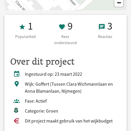
−
Populariteit 1
9 Keer onderst
3 React
1
9
3
Populariteit
Keer
Reacties
ondersteund
Over dit project
Ingestuurd op: 23 maart 2022
Wijk: Goffert (Tussen Clara Wichmannlaan en
Anna Blamanlaan, Nijmegen)
Fase: Actief
Categorie: Groen
Dit project maakt gebruik van het wijkbudget