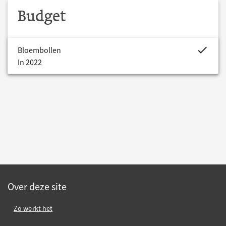
Budget
project.bud
Bloembollen
In 2022
Over deze site
Zo werkt het