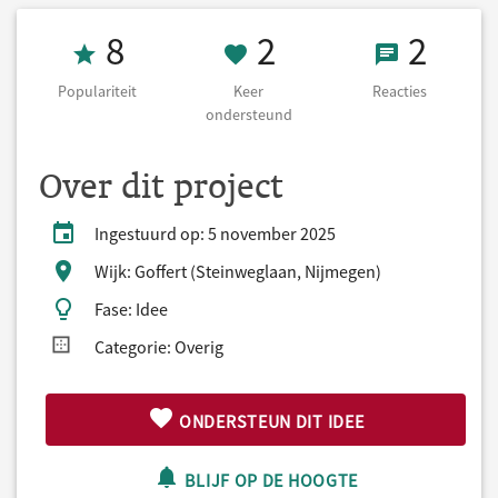
Populariteit 8
2 Keer onderst
2 React
8
2
2
Populariteit
Keer
Reacties
ondersteund
Over dit project
Ingestuurd op: 5 november 2025
Wijk: Goffert (Steinweglaan, Nijmegen)
Fase: Idee
Categorie: Overig
ONDERSTEUN DIT IDEE
BLIJF OP DE HOOGTE