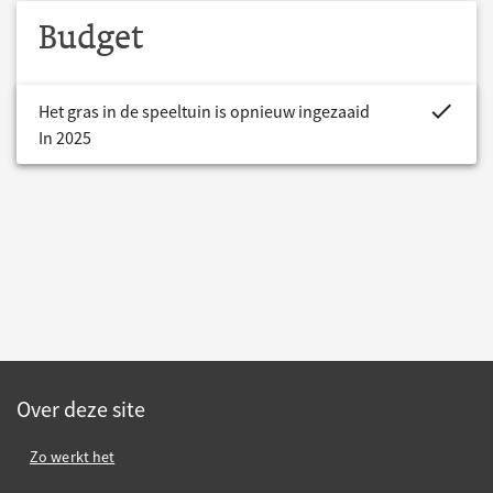
Budget
project.bud
Het gras in de speeltuin is opnieuw ingezaaid
In 2025
Over deze site
Zo werkt het