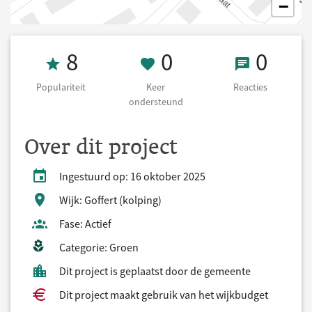
−
Populariteit 8
0 Keer onderst
0 React
8
0
0
Populariteit
Keer
Reacties
ondersteund
Over dit project
Ingestuurd op: 16 oktober 2025
Wijk: Goffert (kolping)
Fase: Actief
Categorie: Groen
Dit project is geplaatst door de gemeente
Dit project maakt gebruik van het wijkbudget