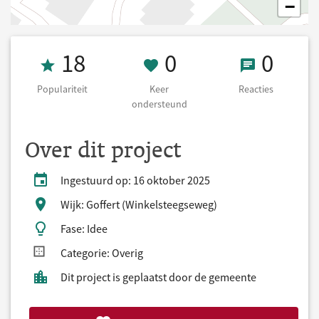
−
Populariteit 18
0 Keer onderst
0 React
18
0
0
Populariteit
Keer
Reacties
ondersteund
Over dit project
Ingestuurd op: 16 oktober 2025
Wijk: Goffert (Winkelsteegseweg)
Fase: Idee
Categorie: Overig
Dit project is geplaatst door de gemeente