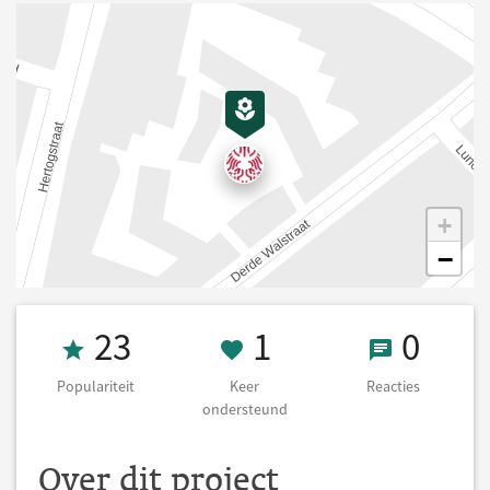
+
−
Populariteit 23
1 Keer onderst
0 React
23
1
0
Populariteit
Keer
Reacties
ondersteund
Over dit project