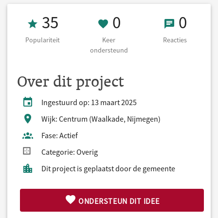
Populariteit 35
0 Keer onderst
0 React
35
0
0
Populariteit
Keer
Reacties
ondersteund
Over dit project
Ingestuurd op: 13 maart 2025
Wijk: Centrum (Waalkade, Nijmegen)
Fase: Actief
Categorie: Overig
Dit project is geplaatst door de gemeente
ONDERSTEUN DIT IDEE