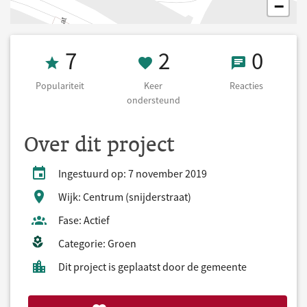
−
Populariteit 7
2 Keer onderst
0 React
7
2
0
Populariteit
Keer
Reacties
ondersteund
Over dit project
Ingestuurd op: 7 november 2019
Wijk: Centrum (snijderstraat)
Fase: Actief
Categorie: Groen
Dit project is geplaatst door de gemeente