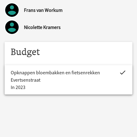
Frans van Workum
Nicolette Kramers
Budget
project.bud
Opknappen bloembakken en fietsenrekken
Evertsenstraat
In 2023