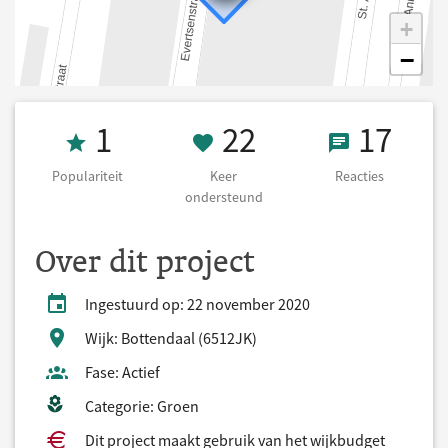
+
−
Populariteit 1
22 Keer onders
17 React
1
22
17
Populariteit
Keer
Reacties
ondersteund
Over dit project
Ingestuurd op: 22 november 2020
Wijk: Bottendaal (6512JK)
Fase: Actief
Categorie: Groen
Dit project maakt gebruik van het wijkbudget