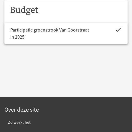
Budget
project.bud
Participatie groenstrook Van Goorstraat
In 2025
Over deze site
Zo werkt het