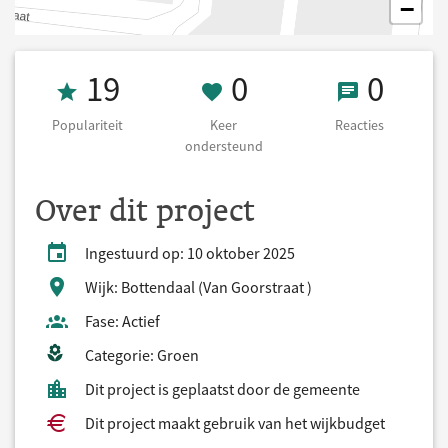
−
Populariteit 19
0 Keer onderst
0 React
19
0
0
Populariteit
Keer
Reacties
ondersteund
Over dit project
Ingestuurd op: 10 oktober 2025
Wijk: Bottendaal (Van Goorstraat )
Fase: Actief
Categorie: Groen
Dit project is geplaatst door de gemeente
Dit project maakt gebruik van het wijkbudget