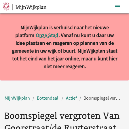
MijnWijkplan
Sla navigatie over
MijnWijkplan is verhuisd naar het nieuwe
platform
Onze Stad
. Vanaf nu kunt u daar uw
idee plaatsen en reageren op plannen van de
gemeente in uw wijk of buurt. MijnWijkplan staat
tot het eind van het jaar online, maar u kunt hier
niet meer reageren.
MijnWijkplan
Bottendaal
Actief
Boomspiegel vergroten Van Goorstraat/de Ruyterstraat
Boomspiegel vergroten Van
Goorstraat/de Ruyterstraat