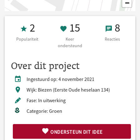
−
Populariteit 2
15 Keer onders
8 React
2
15
8
Populariteit
Keer
Reacties
ondersteund
Over dit project
Ingestuurd op: 4 november 2021
Wijk: Biezen (Eerste Oude heselaan 134)
Fase: In uitwerking
Categorie: Groen
ONDERSTEUN DIT IDEE