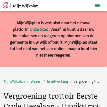
MijnWijkplan
Sla navigatie over
MijnWijkplan is verhuisd naar het nieuwe
platform
Onze Stad
. Vanaf nu kunt u daar uw
idee plaatsen en reageren op plannen van de
gemeente in uw wijk of buurt. MijnWijkplan staat
tot het eind van het jaar online, maar u kunt hier
niet meer reageren.
MijnWijkplan
Biezen
In uitwerking
Vergroening trottoir Eerste Oude Heselaan - Havikstraat
Vergroening trottoir Eerste
Oude Heselaan - Havikstraat