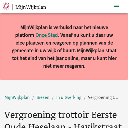
MijnWijkplan
Sla navigatie over
MijnWijkplan is verhuisd naar het nieuwe
platform
Onze Stad
. Vanaf nu kunt u daar uw
idee plaatsen en reageren op plannen van de
gemeente in uw wijk of buurt. MijnWijkplan staat
tot het eind van het jaar online, maar u kunt hier
niet meer reageren.
MijnWijkplan
Biezen
In uitwerking
Vergroening trottoir Eerste Oude Heselaan - Havikstraat
Vergroening trottoir Eerste
Oude Heselaan - Havikstraat