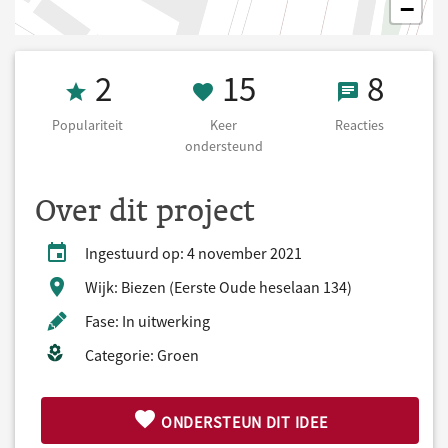
−
Populariteit 2
15 Keer onders
8 React
2
15
8
Populariteit
Keer
Reacties
ondersteund
Over dit project
Ingestuurd op: 4 november 2021
Wijk: Biezen (Eerste Oude heselaan 134)
Fase: In uitwerking
Categorie: Groen
ONDERSTEUN DIT IDEE