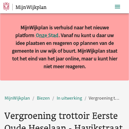
MijnWijkplan
Sla navigatie over
MijnWijkplan is verhuisd naar het nieuwe
platform
Onze Stad
. Vanaf nu kunt u daar uw
idee plaatsen en reageren op plannen van de
gemeente in uw wijk of buurt. MijnWijkplan staat
tot het eind van het jaar online, maar u kunt hier
niet meer reageren.
MijnWijkplan
Biezen
In uitwerking
Vergroening trottoir Eerste Oude Heselaan - Havikstraat
Vergroening trottoir Eerste
Oude Heselaan - Havikstraat