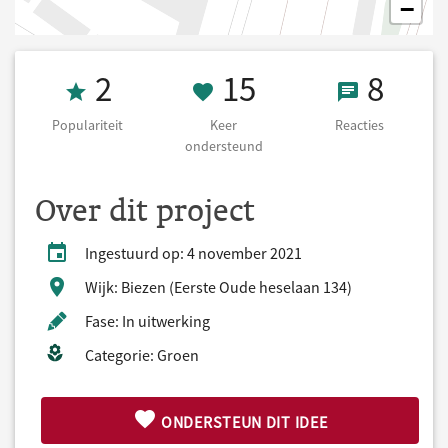
−
Populariteit 2
15 Keer onders
8 React
2
15
8
Populariteit
Keer
Reacties
ondersteund
Over dit project
Ingestuurd op: 4 november 2021
Wijk: Biezen (Eerste Oude heselaan 134)
Fase: In uitwerking
Categorie: Groen
ONDERSTEUN DIT IDEE