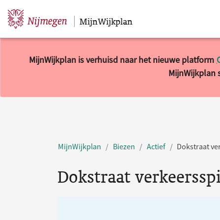
MijnWijkplan
Sla navigatie over
MijnWijkplan is verhuisd naar het nieuwe platform
MijnWijkplan s
MijnWijkplan
Biezen
Actief
Dokstraat ve
Dokstraat verkeerssp