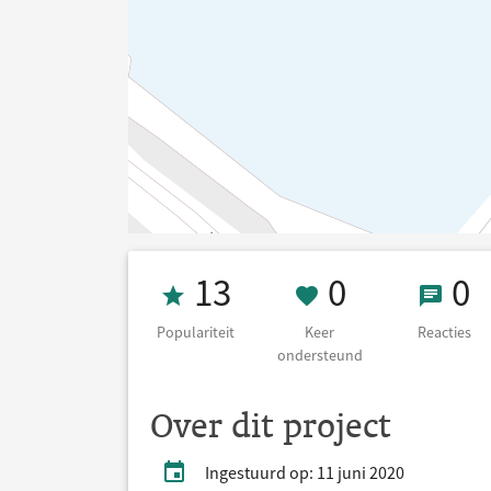
Populariteit 13
0 Keer on
0 Re
13
0
0
Populariteit
Keer
Reacties
ondersteund
Over dit project
Ingestuurd op: 11 juni 2020