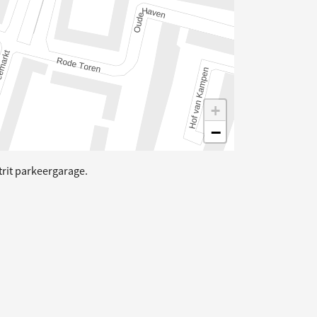
+
−
trit parkeergarage.