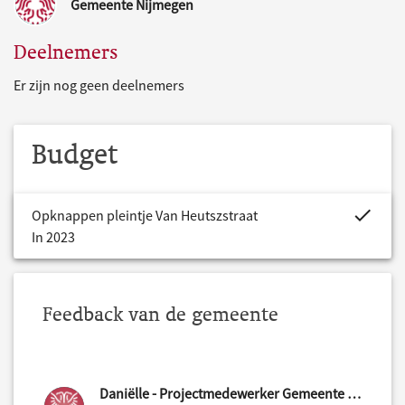
Gemeente Nijmegen
Deelnemers
Er zijn nog geen deelnemers
Budget
project.bud
Opknappen pleintje Van Heutszstraat
In 2023
Feedback van de gemeente
Daniëlle - Projectmedewerker Gemeente Nijmegen