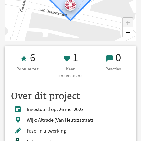
+
−
Populariteit 6
1 Keer onderst
0 React
6
1
0
Populariteit
Keer
Reacties
ondersteund
Over dit project
Ingestuurd op: 26 mei 2023
Wijk: Altrade (Van Heutszstraat)
Fase: In uitwerking