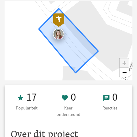
+
−
Populariteit 17
0 Keer onderst
0 React
17
0
0
Populariteit
Keer
Reacties
ondersteund
Over dit project