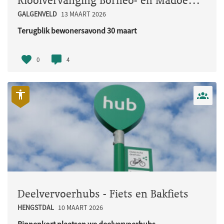
Rioolvervanging Borneo- en Madoerastraat
GALGENVELD
13 MAART 2026
Terugblik bewonersavond 30 maart
Op maandag 30 maart organiseerden w..
0
4
Deelvervoerhubs - Fiets en Bakfiets
HENGSTDAL
10 MAART 2026