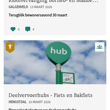
Rioolvervanging Borneo- en Madoerastraat
GALGENVELD
13 MAART 2026
Terugblik bewonersavond 30 maart
Op maandag 30 maart organiseerden w..
0
4
Deelvervoerhubs - Fiets en Bakfiets
HENGSTDAL
10 MAART 2026