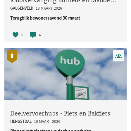
Rioolvervanging Borneo- en Madoerastraat
GALGENVELD
13 MAART 2026
Terugblik bewonersavond 30 maart
Op maandag 30 maart organiseerden w..
0
4
Deelvervoerhubs - Fiets en Bakfiets
HENGSTDAL
10 MAART 2026