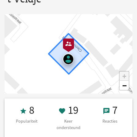
+
−
Populariteit 8
19 Keer onders
7 React
8
19
7
Populariteit
Keer
Reacties
ondersteund