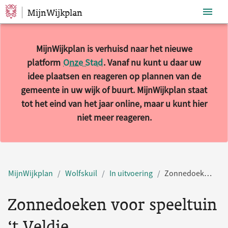
MijnWijkplan
Sla navigatie over
MijnWijkplan is verhuisd naar het nieuwe
platform
Onze Stad
. Vanaf nu kunt u daar uw
idee plaatsen en reageren op plannen van de
gemeente in uw wijk of buurt. MijnWijkplan staat
tot het eind van het jaar online, maar u kunt hier
niet meer reageren.
MijnWijkplan
Wolfskuil
In uitvoering
Zonnedoeken voor speeltuin ‘t Veldje
Zonnedoeken voor speeltuin
‘t Veldje