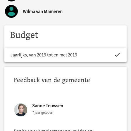
Wilma van Mameren
Budget
project.bud
Jaarlijks, van 2019 tot en met 2019
Feedback van de gemeente
Sanne Teuwsen
7 jaar geleden
Dank u voor het plaatsen van uw idee op