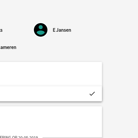
ks
E Jansen
Mameren
project.budget.fields.is_assigned-alt
RING OP 20-05-2019