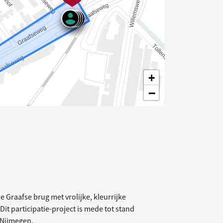
+
−
elding
Graafse brug met vrolijke, kleurrijke
it participatie-project is mede tot stand
 Nijmegen.