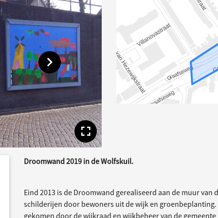
Toon volgende afbeelding
Toon volledige afbe
Droomwand 2019 in de Wolfskuil.
dersteund
acties
Eind 2013 is de Droomwand gerealiseerd aan de muur van de 
schilderijen door bewoners uit de wijk en groenbeplanting. D
gekomen door de wijkraad en wijkbeheer van de gemeente