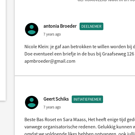
antonia Broeder
DEELNEMER
7 years ago
Nicole Klein: je gaf aan betrokken te willen worden bij
Doe eventueel een briefje in de bus bij Graafseweg 126 
apmbroeder@gmail.com
Geert Schiks
INITIATIEFNEMER
7 years ago
Beste Bas Roset en Sara Maass, Het heeft enige tijd ged
vanwege organisatorische redenen. Gelukkig kunnen 
omdat we voldoende likes hebben ontvangen, ook jullie