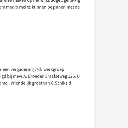
unnen maken op het wijkbudget, gelukkig
is om medio mei te kunnen beginnen met de
 er een vergadering v/d/ werkgroep
gd bij mevr.A. Broeder Graafseweg 126. U
o . Vriendelijk groet van G.Schiks.d