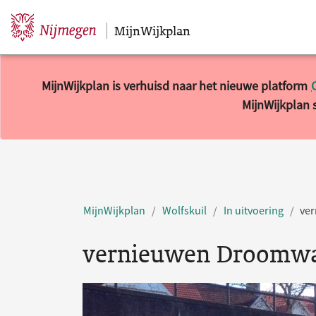
MijnWijkplan
Sla navigatie over
MijnWijkplan is verhuisd naar het nieuwe platform
MijnWijkplan s
MijnWijkplan
Wolfskuil
In uitvoering
ve
vernieuwen Droomw