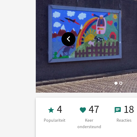
Toon vorige afbeelding
Populariteit 4
47 Keer on
18 Re
4
47
18
Populariteit
Keer
Reacties
ondersteund