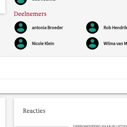
Deelnemers
antonia Broeder
Rob Hendri
Nicole Klein
Wilma van 
Reacties
GEPROMOVEERD NAAR IN UITVOE