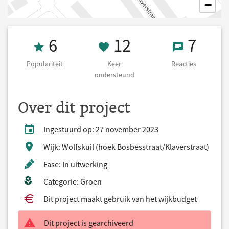
−
Populariteit 6
12 Keer onders
7 React
6
12
7
Populariteit
Keer
Reacties
ondersteund
Over dit project
Ingestuurd op: 27 november 2023
Wijk: Wolfskuil (hoek Bosbesstraat/Klaverstraat)
Fase: In uitwerking
Categorie: Groen
Dit project maakt gebruik van het wijkbudget
Dit project is gearchiveerd