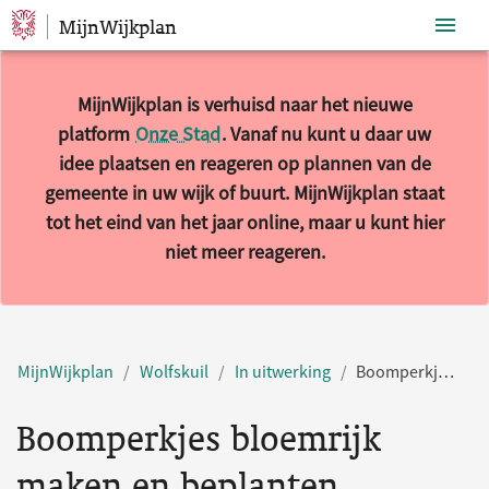
MijnWijkplan
Sla navigatie over
MijnWijkplan is verhuisd naar het nieuwe
platform
Onze Stad
. Vanaf nu kunt u daar uw
idee plaatsen en reageren op plannen van de
gemeente in uw wijk of buurt. MijnWijkplan staat
tot het eind van het jaar online, maar u kunt hier
niet meer reageren.
MijnWijkplan
Wolfskuil
In uitwerking
Boomperkjes bloemrijk maken en beplanten
Boomperkjes bloemrijk
maken en beplanten