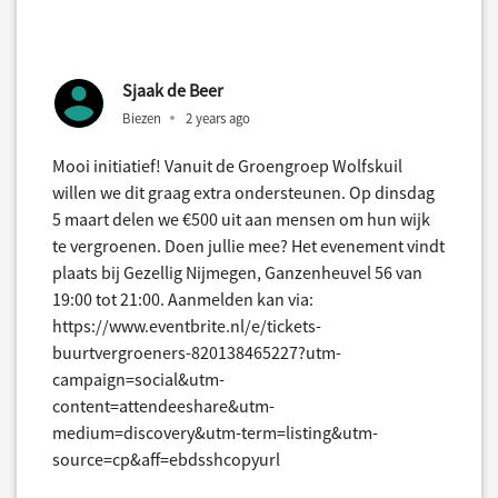
Sjaak de Beer
Biezen
2 years ago
Mooi initiatief! Vanuit de Groengroep Wolfskuil
willen we dit graag extra ondersteunen. Op dinsdag
5 maart delen we €500 uit aan mensen om hun wijk
te vergroenen. Doen jullie mee? Het evenement vindt
plaats bij Gezellig Nijmegen, Ganzenheuvel 56 van
19:00 tot 21:00. Aanmelden kan via:
https://www.eventbrite.nl/e/tickets-
buurtvergroeners-820138465227?utm-
campaign=social&utm-
content=attendeeshare&utm-
medium=discovery&utm-term=listing&utm-
source=cp&aff=ebdsshcopyurl