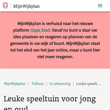
MijnWijkplan
Sla navigatie over
MijnWijkplan is verhuisd naar het nieuwe
platform
Onze Stad
. Vanaf nu kunt u daar uw
idee plaatsen en reageren op plannen van de
gemeente in uw wijk of buurt. MijnWijkplan staat
tot het eind van het jaar online, maar u kunt hier
niet meer reageren.
MijnWijkplan
Tolhuis
In uitvoering
Leuke speeltuin voor jong en oud
Leuke speeltuin voor jong
en oud