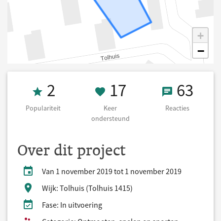
+
−
Populariteit 2
17 Keer onders
63 React
2
17
63
Populariteit
Keer
Reacties
ondersteund
Over dit project
Van 1 november 2019 tot 1 november 2019
Wijk: Tolhuis (Tolhuis 1415)
Fase: In uitvoering