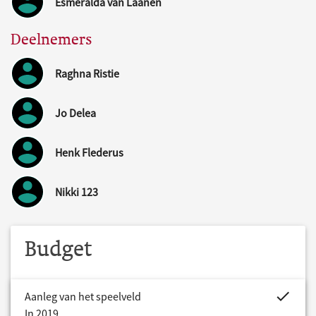
Esmeralda van Laanen
Deelnemers
Raghna Ristie
Jo Delea
Henk Flederus
Nikki 123
Budget
project.bud
Aanleg van het speelveld
In 2019