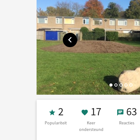
Toon vorige afbeelding
Populariteit 2
17 Keer on
63 Re
2
17
63
Populariteit
Keer
Reacties
ondersteund