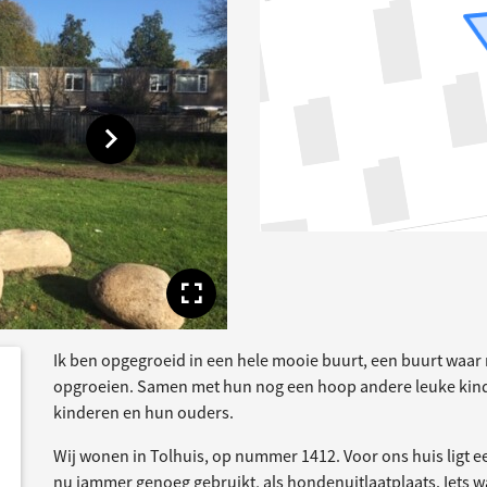
Toon volgende afbeelding
Toon volledige afbe
Ik ben opgegroeid in een hele mooie buurt, een buurt waar n
dersteund
acties
opgroeien. Samen met hun nog een hoop andere leuke kind
kinderen en hun ouders.
Wij wonen in Tolhuis, op nummer 1412. Voor ons huis ligt e
nu jammer genoeg gebruikt, als hondenuitlaatplaats. Iets w