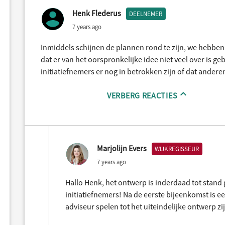
Henk Flederus
DEELNEMER
7 years ago
Inmiddels schijnen de plannen rond te zijn, we hebben e
dat er van het oorspronkelijke idee niet veel over is g
initiatiefnemers er nog in betrokken zijn of dat anderen
VERBERG REACTIES
Marjolijn Evers
WIJKREGISSEUR
7 years ago
Hallo Henk, het ontwerp is inderdaad tot stan
initiatiefnemers! Na de eerste bijeenkomst is
adviseur spelen tot het uiteindelijke ontwerp z