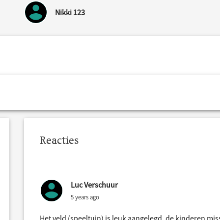
Nikki 123
Reacties
Luc Verschuur
5 years ago
Het veld (speeltuin) is leuk aangelegd, de kinderen mi