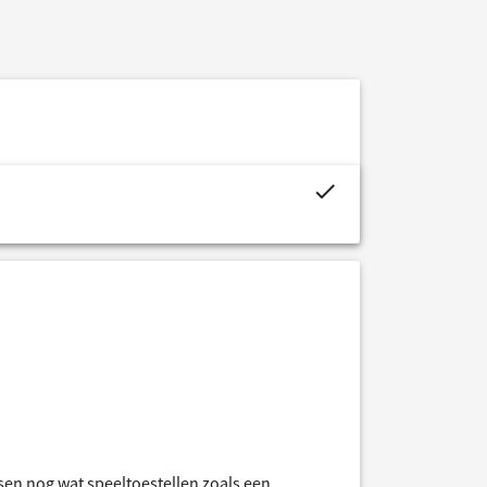
project.budget.fields.is_assigned-alt
ssen nog wat speeltoestellen zoals een