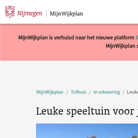
MijnWijkplan
Sla navigatie over
MijnWijkplan is verhuisd naar het nieuwe platform
MijnWijkplan s
MijnWijkplan
Tolhuis
In uitvoering
Leuke
Leuke speeltuin voor