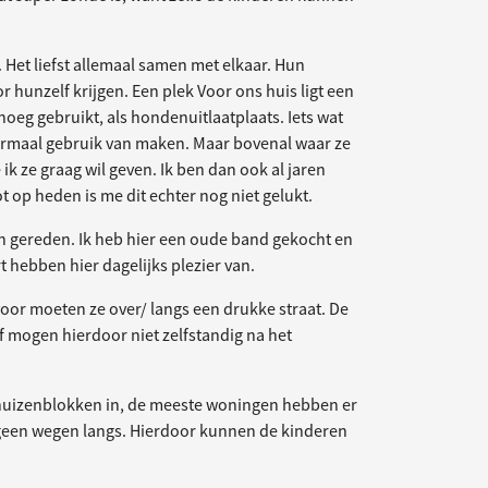
 Het liefst allemaal samen met elkaar. Hun
r hunzelf krijgen. Een plek Voor ons huis ligt een
oeg gebruikt, als hondenuitlaatplaats. Iets wat
normaal gebruik van maken. Maar bovenal waar ze
 ik ze graag wil geven. Ik ben dan ook al jaren
t op heden is me dit echter nog niet gelukt.
ben gereden. Ik heb hier een oude band gekocht en
 hebben hier dagelijks plezier van.
rvoor moeten ze over/ langs een drukke straat. De
of mogen hierdoor niet zelfstandig na het
ssen huizenblokken in, de meeste woningen hebben er
 geen wegen langs. Hierdoor kunnen de kinderen