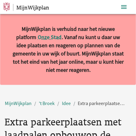
MijnWijkplan
Sla navigatie over
MijnWijkplan is verhuisd naar het nieuwe
platform
Onze Stad
. Vanaf nu kunt u daar uw
idee plaatsen en reageren op plannen van de
gemeente in uw wijk of buurt. MijnWijkplan staat
tot het eind van het jaar online, maar u kunt hier
niet meer reageren.
MijnWijkplan
't Broek
Idee
Extra parkeerplaatsen met laadpalen opbouwop de 15de straat
Extra parkeerplaatsen met
laadpalen opbouwop de