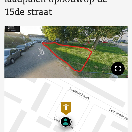
15de straat
Too