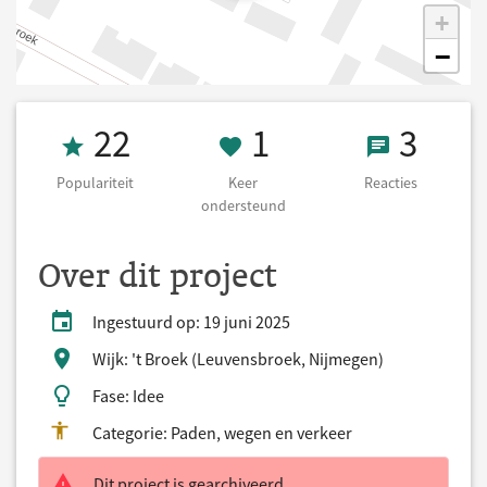
+
−
Populariteit 22
1 Keer onderst
3 React
22
1
3
Populariteit
Keer
Reacties
ondersteund
Over dit project
Ingestuurd op: 19 juni 2025
Wijk: 't Broek (Leuvensbroek, Nijmegen)
Fase: Idee
Categorie: Paden, wegen en verkeer
Dit project is gearchiveerd