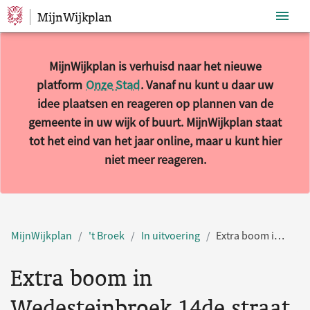
MijnWijkplan
Sla navigatie over
MijnWijkplan is verhuisd naar het nieuwe
platform
Onze Stad
. Vanaf nu kunt u daar uw
idee plaatsen en reageren op plannen van de
gemeente in uw wijk of buurt. MijnWijkplan staat
tot het eind van het jaar online, maar u kunt hier
niet meer reageren.
MijnWijkplan
't Broek
In uitvoering
Extra boom in Wedesteinbroek 14de straat
Extra boom in
Wedesteinbroek 14de straat