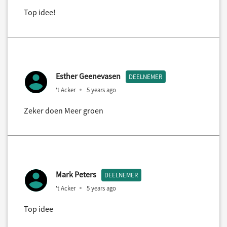
Top idee!
Esther Geenevasen
DEELNEMER
't Acker
5 years ago
Zeker doen Meer groen
Mark Peters
DEELNEMER
't Acker
5 years ago
Top idee