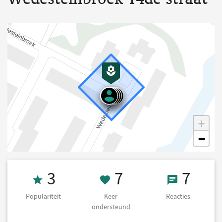
+
−
Populariteit 3
7 Keer onderst
7 React
3
7
7
Populariteit
Keer
Reacties
ondersteund