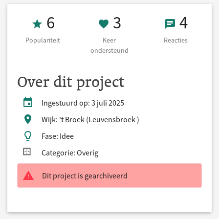
Populariteit 6
3 Keer onderst
4 React
6
3
4
Populariteit
Keer
Reacties
ondersteund
Over dit project
Ingestuurd op: 3 juli 2025
Wijk: 't Broek (Leuvensbroek )
Fase: Idee
Categorie: Overig
Dit project is gearchiveerd