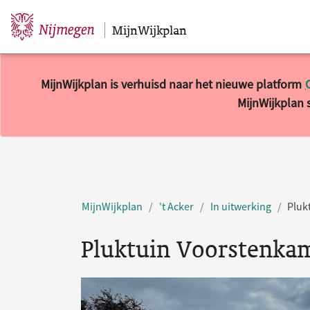
MijnWijkplan
Sla navigatie over
MijnWijkplan is verhuisd naar het nieuwe platform
MijnWijkplan s
MijnWijkplan
't Acker
In uitwerking
Pluk
Pluktuin Voorstenka