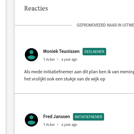
Reacties
GEPROMOVEERD NAAR IN UITWER
Moniek Teunissen
DEELNEMER
't Acker
a year ago
Als mede initiatiefnemer aan dit plan ben ik van menin
het vrolijkt ook een stukje van de wijk op
Fred Janssen
INITIATIEFNEMER
't Acker
a year ago