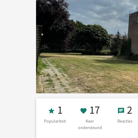
Populariteit 1
17 Keer on
2 Re
1
17
2
Populariteit
Keer
Reacties
ondersteund