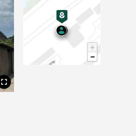
+
−
Toon volledige afbeelding