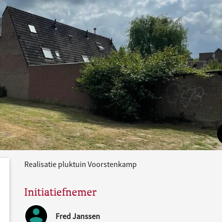
Realisatie pluktuin Voorstenkamp
dersteund
acties
Initiatiefnemer
Fred Janssen