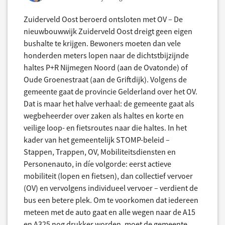
Zuiderveld Oost beroerd ontsloten met OV – De
nieuwbouwwijk Zuiderveld Oost dreigt geen eigen
bushalte te krijgen. Bewoners moeten dan vele
honderden meters lopen naar de dichtstbijzijnde
haltes P+R Nijmegen Noord (aan de Ovatonde) of
Oude Groenestraat (aan de Griftdijk). Volgens de
gemeente gaat de provincie Gelderland over het OV.
Dat is maar het halve verhaal: de gemeente gaat als
wegbeheerder over zaken als haltes en korte en
veilige loop- en fietsroutes naar die haltes. In het
kader van het gemeentelijk STOMP-beleid –
Stappen, Trappen, OV, Mobiliteitsdiensten en
Personenauto, in díe volgorde: eerst actieve
mobiliteit (lopen en fietsen), dan collectief vervoer
(OV) en vervolgens individueel vervoer – verdient de
bus een betere plek. Om te voorkomen dat iedereen
meteen met de auto gaat en alle wegen naar de A15
en A325 nog drukker worden, moet de gemeente