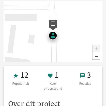
+
−
Populariteit 12
1 Keer onderst
3 React
12
1
3
Populariteit
Keer
Reacties
ondersteund
Over dit project