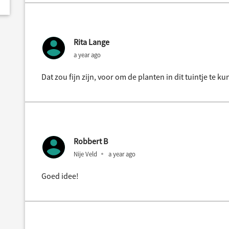
Rita Lange
a year ago
Dat zou fijn zijn, voor om de planten in dit tuintje te k
Robbert B
Nije Veld
a year ago
Goed idee!