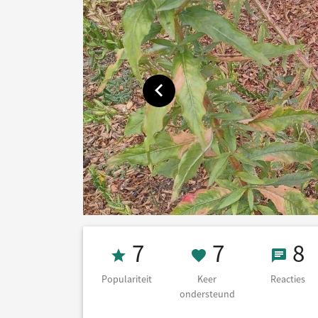
Toon vorige afbeelding
Populariteit 7
7 Keer on
8 Re
7
7
8
Populariteit
Keer
Reacties
ondersteund