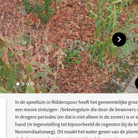
Toon vol
In de speeltuin in Ridderspoor heeft het gemeentelijke gro
dersteund
acties
een mooie zintuigen- /belevingstuin die door de bewoners 
In drogere periodes (en dat is niet alleen in de zomer) is er
hand (in tegenstelling tot bijvoorbeeld de regenton bij de
Nonnendaalseweg). Dit maakt het water geven van de plante