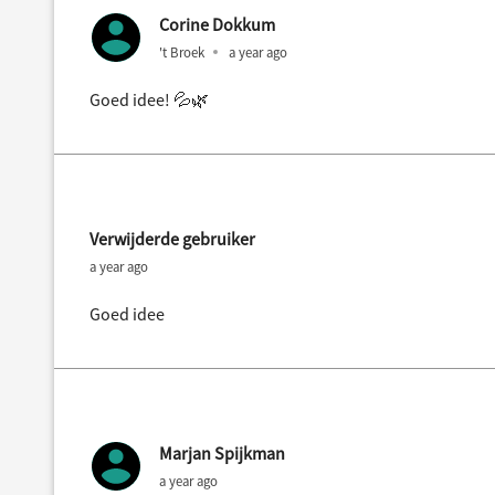
Corine Dokkum
't Broek
a year ago
Goed idee! 💦🌿
Verwijderde gebruiker
a year ago
Goed idee
Marjan Spijkman
a year ago