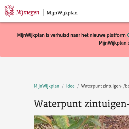
MijnWijkplan
Sla navigatie over
MijnWijkplan is verhuisd naar het nieuwe platform
MijnWijkplan s
MijnWijkplan
Idee
Waterpunt zintuigen- /b
Waterpunt zintuigen-