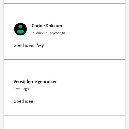
Corine Dokkum
't Broek
a year ago
Goed idee! 💦🌿
Verwijderde gebruiker
a year ago
Goed idee