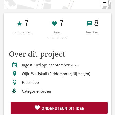
−
Populariteit 7
7 Keer onderst
8 React
7
7
8
Populariteit
Keer
Reacties
ondersteund
Over dit project
Ingestuurd op: 7 september 2025
Wijk: Wolfskuil (Ridderspoor, Nijmegen)
Fase: Idee
Categorie: Groen
ONDERSTEUN DIT IDEE