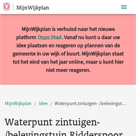
MijnWijkplan
Sla navigatie over
MijnWijkplan is verhuisd naar het nieuwe
platform
Onze Stad
. Vanaf nu kunt u daar uw
idee plaatsen en reageren op plannen van de
gemeente in uw wijk of buurt. MijnWijkplan staat
tot het eind van het jaar online, maar u kunt hier
niet meer reageren.
MijnWijkplan
Idee
Waterpunt zintuigen- /belevingstuin Ridderspoor
Waterpunt zintuigen-
/belevingstuin Ridderspoor