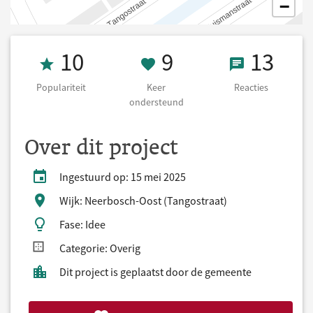
−
Populariteit 10
9 Keer onderst
13 React
10
9
13
Populariteit
Keer
Reacties
ondersteund
Over dit project
Ingestuurd op: 15 mei 2025
Wijk: Neerbosch-Oost (Tangostraat)
Fase: Idee
Categorie: Overig
Dit project is geplaatst door de gemeente