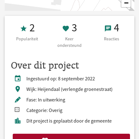
−
Populariteit 2
3 Keer onderst
4 React
2
3
4
Populariteit
Keer
Reacties
ondersteund
Over dit project
Ingestuurd op: 8 september 2022
Wijk: Heijendaal (verlengde groenestraat)
Fase: In uitwerking
Categorie: Overig
Dit project is geplaatst door de gemeente